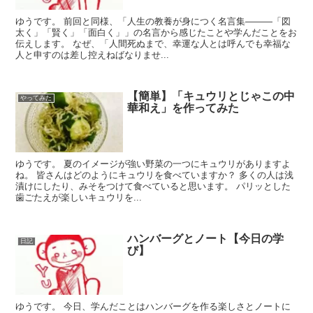
ゆうです。 前回と同様、「人生の教養が身につく名言集―――「図
太く」「賢く」「面白く」」の名言から感じたことや学んだことをお
伝えします。 なぜ、「人間死ぬまで、幸運な人とは呼んでも幸福な
人と申すのは差し控えねばなりませ...
【簡単】「キュウリとじゃこの中
やってみた
華和え」を作ってみた
ゆうです。 夏のイメージが強い野菜の一つにキュウリがありますよ
ね。 皆さんはどのようにキュウリを食べていますか？ 多くの人は浅
漬けにしたり、みそをつけて食べていると思います。 パリッとした
歯ごたえが楽しいキュウリを...
ハンバーグとノート【今日の学
日記
び】
ゆうです。 今日、学んだことはハンバーグを作る楽しさとノートに