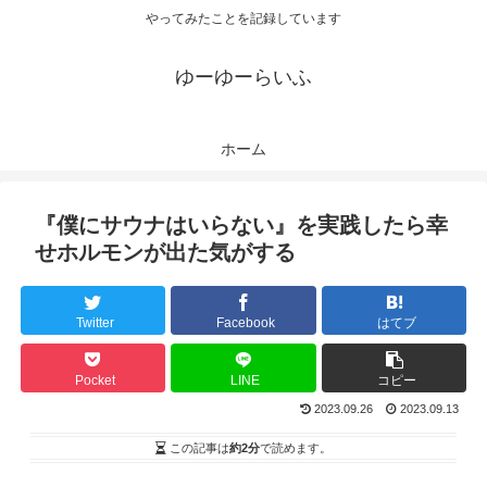
やってみたことを記録しています
ゆーゆーらいふ
ホーム
『僕にサウナはいらない』を実践したら幸
せホルモンが出た気がする
Twitter
Facebook
はてブ
Pocket
LINE
コピー
2023.09.26
2023.09.13
この記事は
約2分
で読めます。