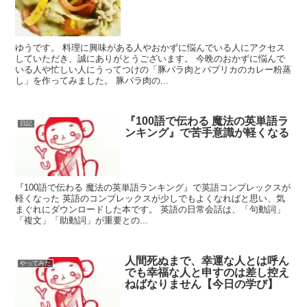
ゆうです。 料理に興味がある人やおかずに悩んでいる人にアクセス
していただき、誠にありがとうございます。 今晩のおかずに悩んで
いる人や忙しい人にうってつけの「豚バラ肉とパプリカのカレー粉蒸
し」を作ってみました。 豚バラ肉の...
『100語で伝わる 魔法の英単語ラ
日記
ンキング』で苦手意識が軽くなる
『100語で伝わる 魔法の英単語ランキング』で英語コンプレックスが
軽くなった 英語のコンプレックスが少しでもよくなればと思い、気
まぐれにダウンロードした本です。 英語の日常会話は、「句動詞」
「複文」「助動詞」が重要との...
人間死ぬまで、幸運な人とは呼ん
やってみた
でも幸福な人と申すのは差し控え
ねばなりません【今日の学び】