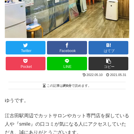
Twitter
Facebook
はてブ
Pocket
LINE
コピー
2022.05.10
2021.05.31
この記事は
約5分
で読めます。
ゆうです。
江古田駅周辺でカットサロンやカット専門店を探している
人や『smile』の口コミが気になる人にアクセスしていた
だき、誠にありがとうございます。