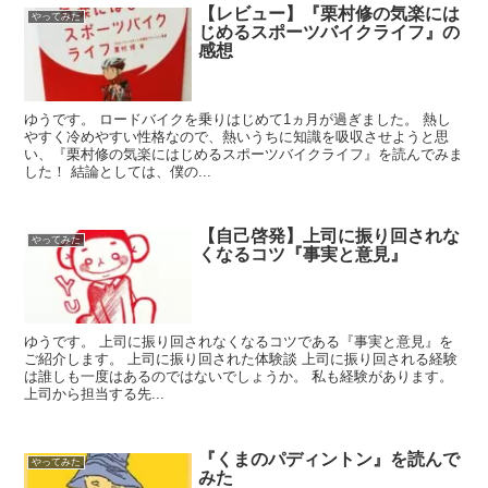
【レビュー】『栗村修の気楽には
やってみた
じめるスポーツバイクライフ』の
感想
ゆうです。 ロードバイクを乗りはじめて1ヵ月が過ぎました。 熱し
やすく冷めやすい性格なので、熱いうちに知識を吸収させようと思
い、『栗村修の気楽にはじめるスポーツバイクライフ』を読んでみま
した！ 結論としては、僕の...
【自己啓発】上司に振り回されな
やってみた
くなるコツ『事実と意見』
ゆうです。 上司に振り回されなくなるコツである『事実と意見』を
ご紹介します。 上司に振り回された体験談 上司に振り回される経験
は誰しも一度はあるのではないでしょうか。 私も経験があります。
上司から担当する先...
『くまのパディントン』を読んで
やってみた
みた