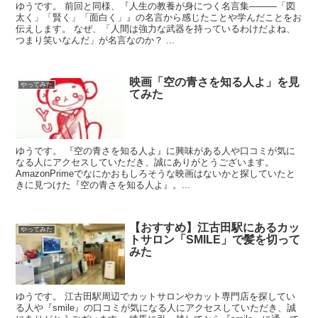
ゆうです。 前回と同様、『人生の教養が身につく名言集―――「図
太く」「賢く」「面白く」』の名言から感じたことや学んだことをお
伝えします。 なぜ、「人間は強力な武器を持っているわけだよね、
つまり笑いなんだ」が名言なのか？ ...
映画「空の青さを知る人よ」を見
やってみた
てみた
ゆうです。 『空の青さを知る人よ』に興味がある人や口コミが気に
なる人にアクセスしていただき、誠にありがとうございます。
AmazonPrimeでなにかおもしろそうな映画はないかと探していたと
きに見つけた『空の青さを知る人よ』。...
【おすすめ】江古田駅にあるカッ
やってみた
トサロン「SMILE」で髪を切って
みた
ゆうです。 江古田駅周辺でカットサロンやカット専門店を探してい
る人や『smile』の口コミが気になる人にアクセスしていただき、誠