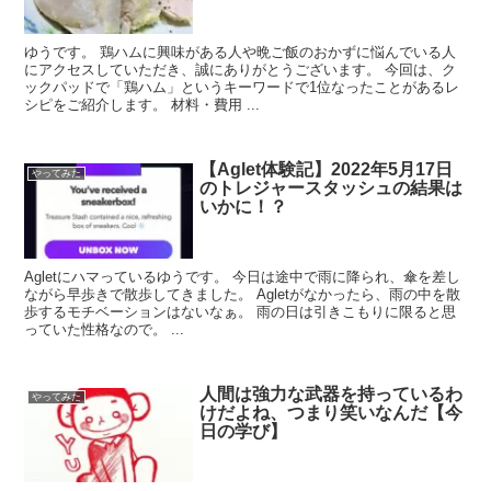
ゆうです。 鶏ハムに興味がある人や晩ご飯のおかずに悩んでいる人
にアクセスしていただき、誠にありがとうございます。 今回は、ク
ックパッドで「鶏ハム」というキーワードで1位なったことがあるレ
シピをご紹介します。 材料・費用 ...
【Aglet体験記】2022年5月17日
やってみた
のトレジャースタッシュの結果は
いかに！？
Agletにハマっているゆうです。 今日は途中で雨に降られ、傘を差し
ながら早歩きで散歩してきました。 Agletがなかったら、雨の中を散
歩するモチベーションはないなぁ。 雨の日は引きこもりに限ると思
っていた性格なので。 ...
人間は強力な武器を持っているわ
やってみた
けだよね、つまり笑いなんだ【今
日の学び】