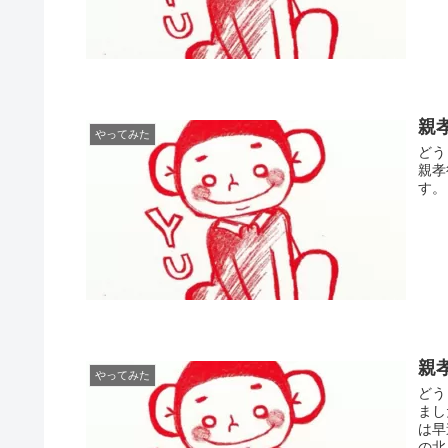
親
やってみた
どう
親孝
す。
親
やってみた
どう
まし
は早
の北.