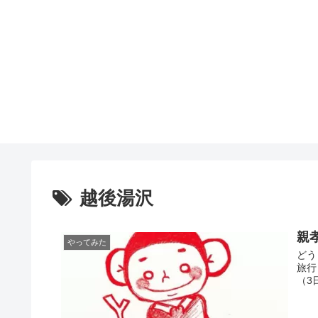
越後湯沢
親
やってみた
どう
旅行
（3