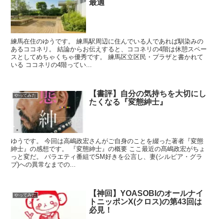
最適
練馬在住のゆうです。 練馬駅周辺に住んでいる人であれば馴染みの
あるココネリ。 結論からお伝えすると、ココネリの4階は休憩スペー
スとしてめちゃくちゃ優秀です。 練馬区立区民・プラザと書かれて
いる ココネリの4階ってい...
【書評】自分の気持ちを大切にし
やってみた
たくなる『変態紳士』
ゆうです。 今回は高嶋政宏さんがご自身のことを綴った著者『変態
紳士』の感想です。 『変態紳士』の概要 ここ最近の髙嶋政宏がちょ
っと変だ。 バラエティ番組でSM好きを公言し、妻(シルビア・グラ
ブ)への異常なまでの...
【神回】YOASOBIのオールナイ
やってみた
トニッポンX(クロス)の第43回は
必見！