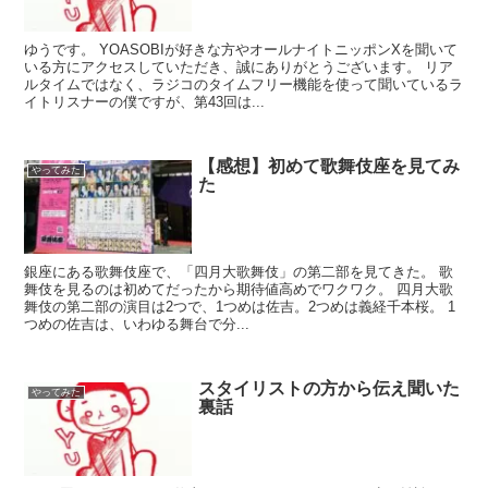
ゆうです。 YOASOBIが好きな方やオールナイトニッポンXを聞いて
いる方にアクセスしていただき、誠にありがとうございます。 リア
ルタイムではなく、ラジコのタイムフリー機能を使って聞いているラ
イトリスナーの僕ですが、第43回は...
【感想】初めて歌舞伎座を見てみ
やってみた
た
銀座にある歌舞伎座で、「四月大歌舞伎」の第二部を見てきた。 歌
舞伎を見るのは初めてだったから期待値高めでワクワク。 四月大歌
舞伎の第二部の演目は2つで、1つめは佐吉。2つめは義経千本桜。 1
つめの佐吉は、いわゆる舞台で分...
スタイリストの方から伝え聞いた
やってみた
裏話