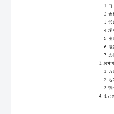
口
食
営
場
座
混
支
おす
カ
地
鴨
まと