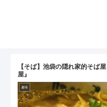
【そば】池袋の隠れ家的そば屋
屋』
趣味