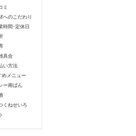
コミ
材へのこだわり
業時間･定休日
所
席
雑具合
払い方法
すめメニュー
レー南ばん
酒
つくねせいろ
め