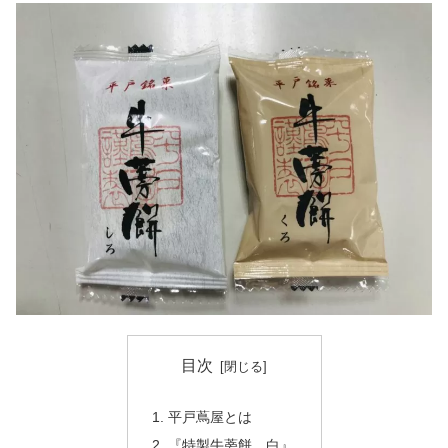
目次
平戸蔦屋とは
『特製牛蒡餅 白』