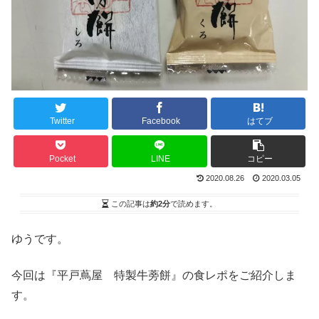
Twitter
Facebook
はてブ
Pocket
LINE
コピー
2020.08.26
2020.03.05
この記事は
約2分
で読めます。
ゆうです。
今回は『平戸蔦屋 特製牛蒡餅』の食レポをご紹介しま
す。