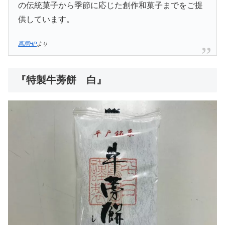
の伝統菓子から季節に応じた創作和菓子までをご提
供しています。
蔦屋HP
より
『特製牛蒡餅 白』