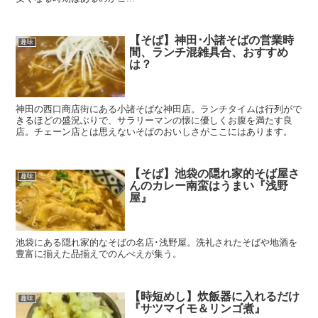
【そば】神田･小諸そばの営業時
趣味
間、ランチ混雑具合、おすすめ
は？
神田の西口商店街にある小諸そばな神田店。ランチタイムは行列がで
きるほどの盛況ぶりで、サラリーマンの懐に優しくお腹を満たす良
店。チェーン店とは思えないそばのおいしさがここにはあります。
【そば】池袋の隠れ家的そば屋さ
趣味
んのカレー南蛮はうまい『浅野
屋』
池袋にある隠れ家的なそばの名店･浅野屋。洗礼されたそばや地酒を
豊富に揃えた品揃えでのんべえが集う。
【時短めし】炊飯器に入れるだけ
趣味
『サツマイモ＆リンゴ煮』