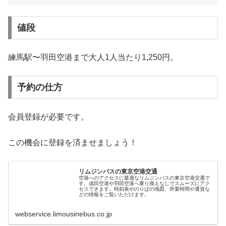
値段
練馬駅〜羽田空港まで大人1人当たり1,250円。
予約の仕方
会員登録が必要です。
この機会に登録を済ませましょう！
リムジンバスの東京空港交通
空港へのアクセスに最適なリムジンバスの東京空港交通で
す。成田空港や羽田空港へ乗り換えなしでスムーズにアク
セスできます。時刻表やのりばの地図、所要時間や運賃な
どの情報をご覧いただけます。
webservice.limousinebus.co.jp