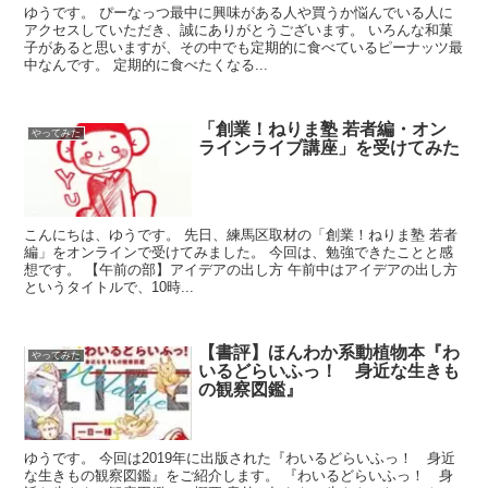
ゆうです。 ぴーなっつ最中に興味がある人や買うか悩んでいる人に
アクセスしていただき、誠にありがとうございます。 いろんな和菓
子があると思いますが、その中でも定期的に食べているピーナッツ最
中なんです。 定期的に食べたくなる...
「創業！ねりま塾 若者編・オン
やってみた
ラインライブ講座」を受けてみた
こんにちは、ゆうです。 先日、練馬区取材の「創業！ねりま塾 若者
編」をオンラインで受けてみました。 今回は、勉強できたことと感
想です。 【午前の部】アイデアの出し方 午前中はアイデアの出し方
というタイトルで、10時...
【書評】ほんわか系動植物本『わ
やってみた
いるどらいふっ！ 身近な生きも
の観察図鑑』
ゆうです。 今回は2019年に出版された『わいるどらいふっ！ 身近
な生きもの観察図鑑』をご紹介します。 『わいるどらいふっ！ 身