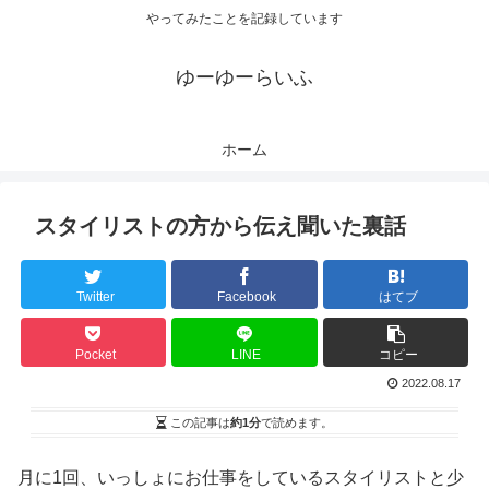
やってみたことを記録しています
ゆーゆーらいふ
ホーム
スタイリストの方から伝え聞いた裏話
Twitter
Facebook
はてブ
Pocket
LINE
コピー
2022.08.17
この記事は
約1分
で読めます。
月に1回、いっしょにお仕事をしているスタイリストと少