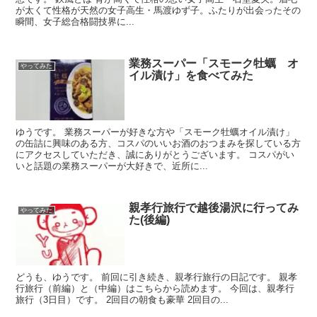
が太くて性格が天然の女子高生・馬渡ゆず子。ふたりが出会ったその
瞬間、女子総合格闘技界に...
業務スーパー「スモーク牡蠣 オ
やってみた
イル漬け」を食べてみた
ゆうです。 業務スーパーが好きな方や「スモーク牡蠣オイル漬け」
の缶詰に興味のある方、コスパのいいお酒のおつまみを探している方
にアクセスしていただき、誠にありがとうございます。 コスパがい
いと話題の業務スーパーが大好きで、近所に...
親孝行旅行で越後湯沢に行ってみ
やってみた
た(後編)
どうも、ゆうです。 前回に引き続き、親孝行旅行の日記です。 親孝
行旅行（前編）と（中編）はこちらから読めます。 今回は、親孝行
旅行（3日目）です。 2回目の朝食も豪華 2回目の...