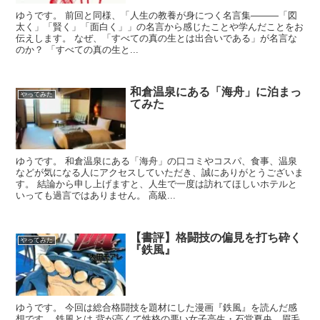
ゆうです。 前回と同様、「人生の教養が身につく名言集―――「図
太く」「賢く」「面白く」」の名言から感じたことや学んだことをお
伝えします。 なぜ、「すべての真の生とは出合いである」が名言な
のか？ 「すべての真の生と...
和倉温泉にある「海舟」に泊まっ
やってみた
てみた
ゆうです。 和倉温泉にある「海舟」の口コミやコスパ、食事、温泉
などが気になる人にアクセスしていただき、誠にありがとうございま
す。 結論から申し上げますと、人生で一度は訪れてほしいホテルと
いっても過言ではありません。 高級...
【書評】格闘技の偏見を打ち砕く
やってみた
『鉄風』
ゆうです。 今回は総合格闘技を題材にした漫画『鉄風』を読んだ感
想です。 鉄風とは 背が高くて性格の悪い女子高生・石堂夏央。眉毛