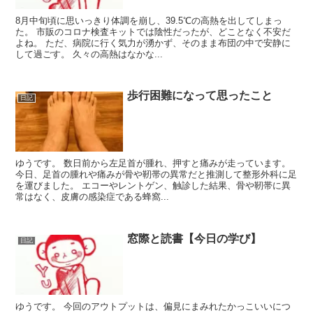
8月中旬頃に思いっきり体調を崩し、39.5℃の高熱を出してしまっ
た。 市販のコロナ検査キットでは陰性だったが、どことなく不安だ
よね。 ただ、病院に行く気力が湧かず、そのまま布団の中で安静に
して過ごす。 久々の高熱はなかな...
歩行困難になって思ったこと
日記
ゆうです。 数日前から左足首が腫れ、押すと痛みが走っています。
今日、足首の腫れや痛みが骨や靭帯の異常だと推測して整形外科に足
を運びました。 エコーやレントゲン、触診した結果、骨や靭帯に異
常はなく、皮膚の感染症である蜂窩...
窓際と読書【今日の学び】
日記
ゆうです。 今回のアウトプットは、偏見にまみれたかっこいいにつ