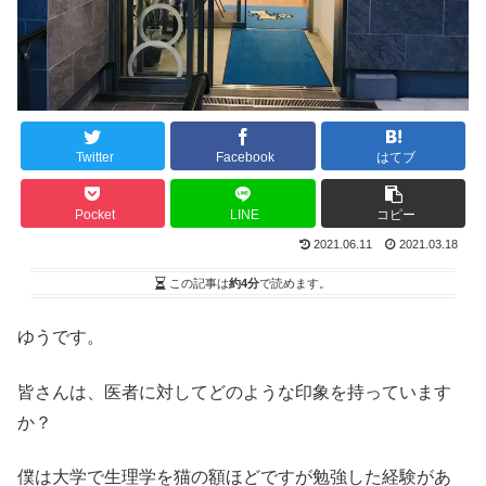
Twitter
Facebook
はてブ
Pocket
LINE
コピー
2021.06.11
2021.03.18
この記事は
約4分
で読めます。
ゆうです。
皆さんは、医者に対してどのような印象を持っています
か？
僕は大学で生理学を猫の額ほどですが勉強した経験があ