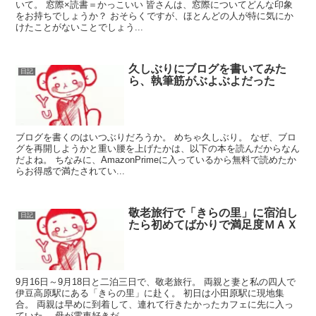
いて。 窓際×読書＝かっこいい 皆さんは、窓際についてどんな印象
をお持ちでしょうか？ おそらくですが、ほとんどの人が特に気にか
けたことがないことでしょう...
久しぶりにブログを書いてみた
日記
ら、執筆筋がぶよぶよだった
ブログを書くのはいつぶりだろうか。 めちゃ久しぶり。 なぜ、ブロ
グを再開しようかと重い腰を上げたかは、以下の本を読んだからなん
だよね。 ちなみに、AmazonPrimeに入っているから無料で読めたか
らお得感で満たされてい...
敬老旅行で「きらの里」に宿泊し
日記
たら初めてばかりで満足度ＭＡＸ
9月16日～9月18日と二泊三日で、敬老旅行。 両親と妻と私の四人で
伊豆高原駅にある「きらの里」に赴く。 初日は小田原駅に現地集
合。 両親は早めに到着して、連れて行きたかったカフェに先に入っ
ていた。 母が電車好きだ...